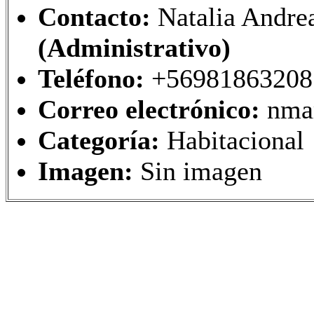
Contacto:
Natalia Andr
(Administrativo)
Teléfono:
+56981863208
Correo electrónico:
nma
Categoría:
Habitacional
Imagen:
Sin imagen
Universidad de Concepción 
Sitio desarrollado y hosped
de Información - DTI - 201