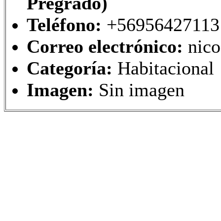
Pregrado)
Teléfono:
+56956427113
Correo electrónico:
nic
Categoría:
Habitacional
Imagen:
Sin imagen
Universidad de Concepción 
Sitio desarrollado y hosped
de Información - DTI - 201