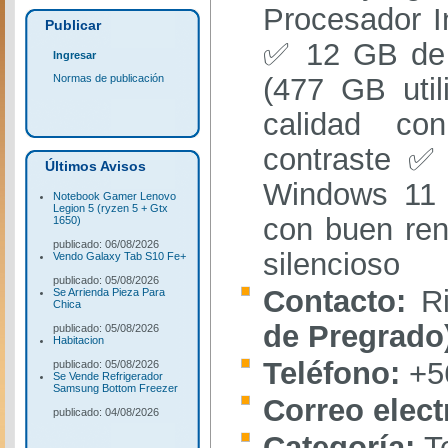
Procesador I
Publicar
✅ 12 GB de
Ingresar
Normas de publicación
(477 GB uti
calidad co
contraste ✅ 
Últimos Avisos
Windows 11 
Notebook Gamer Lenovo
Legion 5 (ryzen 5 + Gtx
con buen ren
1650)
publicado: 06/08/2026
silencioso
Vendo Galaxy Tab S10 Fe+
publicado: 05/08/2026
Contacto:
R
Se Arrienda Pieza Para
Chica
de Pregrado
publicado: 05/08/2026
Habitacion
Teléfono:
+5
publicado: 05/08/2026
Se Vende Refrigerador
Samsung Bottom Freezer
Correo elec
publicado: 04/08/2026
Categoría:
T