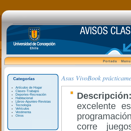
Portada
Manu
Asus VivoBook prácticame
Categorías
Artículos de Hogar
Clases-Trabajos
Descripció
Deportes-Recreación
Habitacional
Libros-Apuntes-Revistas
excelente es
Tecnología
Vehículos
Vestimenta
programación
Otros
corre juego